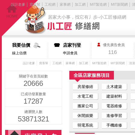
設計老爹
│
窩客幫
│
工程網
│
家事網
│
加工網
│
MIT製造網
│
MIT新聞網
│
居家大小事，找它有丿步-小工匠修繕網
我要估價
店家刊登
優先廣告會員
116
線上估價
申請會員
│
│
│
│
│
│
│
設計老爹
窩客幫
工程網
家事網
加工網
MIT製造網
MIT新聞網
清潔
全區店家服務項目
關鍵字在首頁組數
20666
房屋修繕
土木建築
已成功發案數量
水電工程
建築材料
17287
搬家公司
電器維修
總瀏覽人數
休閒娛樂
進修學習
53871321
弱電系統
手機維修