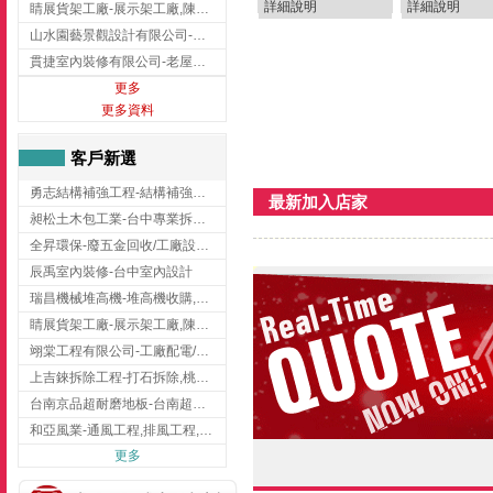
詳細說明
詳細說明
睛展貨架工廠-展示架工廠,陳列架,台中展示架工廠
山水園藝景觀設計有限公司-景觀工程,景觀設計,新竹園藝工程,新竹景觀設計
貫捷室內裝修有限公司-老屋翻新工程,台中老屋翻新工程,台中舊屋翻新
更多
更多資料
客戶新選
勇志結構補強工程-結構補強工程 ,桃園結構補強工程,龍潭結構補強工程
最新加入店家
昶松土木包工業-台中專業拆除工程/挖土機出租
全昇環保-廢五金回收/工廠設備收購/機械設備回收/高價收購廠房設備
辰禹室內裝修-台中室內設計
瑞昌機械堆高機-堆高機收購,新北市堆高機,桃園堆高機
睛展貨架工廠-展示架工廠,陳列架,台中展示架工廠
翊棠工程有限公司-工廠配電/高雄消防機電公司
上吉錸拆除工程-打石拆除,桃園打石拆除,桃園拆除工程
台南京品超耐磨地板-台南超耐磨地板
和亞風業-通風工程,排風工程,彰化通風工程,彰化排風工程
更多