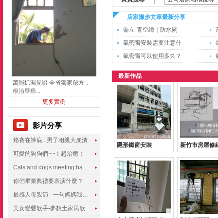
店家撇步文章最新分享
喬立-青空繪｜防水閘
氣密窗安裝需要注意什
氣密窗可以使用多久？
最新作品
萬能抓漏見證 全省獨家秘方，
根治壁癌...
更多實例
影片分享
烙賽在褲底...男子相親大崩潰
隱形鐵窗安裝
新竹市房屋修
可愛的狗狗們~~！超治癒！
Cats and dogs meeting babies for the first time
你們畢業典禮要表演什麼？
最感人母親節 - 一句媽媽我愛你
美女變聲歌手-夢想土家民歌傳遍世界