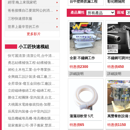
台中壁癌抓漏工程
彰化輕隔間
經理.晚上來我家吧
爸爸接獲自己要當阿公的消息，反應史上最可愛!!!
產品屬性
區域
三秒快速摺衣服
世界上最辛苦的工作
更多影片
小工匠快速模組
快可麗清潔-清潔公司,台中清潔公司,台中居家清潔
全新 不鏽鋼工作
不鏽鋼可調沖
勇志結構補強工程-結構補強工程 ,桃園結構補強工程,龍潭結構補強工程
特惠價
2300
特惠價
450
昶松土木包工業-台中專業拆除工程/挖土機出租
詳細說明
詳細說明
全興鐵工設計裝潢-鐵工廠,三峽鐵工廠,台北鐵工廠
全昇環保-廢五金回收/工廠設備收購/機械設備回收/高價收購廠房設備
立鍠磁磚修繕工程-磁磚工程,磁磚修補,新竹磁磚工程
勝佳工程團隊-室內裝潢,台北房屋裝修,三重室內裝修
大桃園水電維修就找他-加壓馬達,抽水馬達,桃園水電行,中壢水電
辰禹室內裝修-台中室內設計
蓮蓬頭軟管 5尺
萬豐餐飲設備 
瑞昌機械堆高機-堆高機收購,新北市堆高機,桃園堆高機
特惠價
65
特惠價
1150
迎家搬家公司-潭子搬家,豐原搬家,大雅搬家,大甲搬家,台中推薦搬家,台中搬家