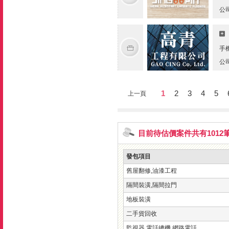
公
手
公
1
2
3
4
5
上一頁
目前待估價案件共有1012
發包項目
舊屋翻修,油漆工程
隔間裝潢,隔間拉門
地板裝潢
二手貨回收
監視器,電話總機,網路電話