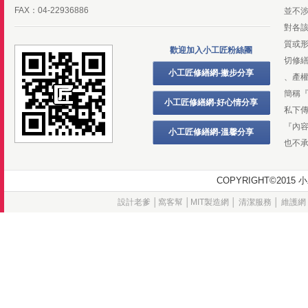
FAX：04-22936886
並不
對各
質或
歡迎加入小工匠粉絲團
切修
小工匠修繕網-撇步分享
、產
簡稱
小工匠修繕網-好心情分享
私下
『內
小工匠修繕網-溫馨分享
也不
COPYRIGHT©20
設計老爹
│
窩客幫
│
MIT製造網
│
清潔服務
│
維護網