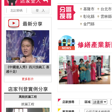
基隆市
台北市
忘記密碼
彰化縣
雲林縣
金門縣
修繕產業新
《中國達人秀》四川洗碗工 喜
感十足!
更多影片
萬能抓漏工程
店家搜尋
區域
抓漏工程
黃頁搜尋