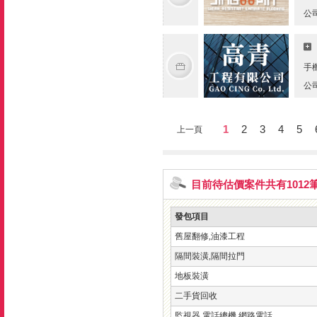
公
手
公
1
2
3
4
5
上一頁
目前待估價案件共有1012
發包項目
舊屋翻修,油漆工程
隔間裝潢,隔間拉門
地板裝潢
二手貨回收
監視器,電話總機,網路電話