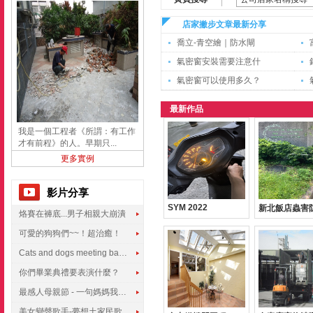
店家撇步文章最新分享
喬立-青空繪｜防水閘
氣密窗安裝需要注意什
氣密窗可以使用多久？
最新作品
我是一個工程者《所謂：有工作
才有前程》的人。早期只...
更多實例
影片分享
SYM 2022
新北飯店蟲害
烙賽在褲底...男子相親大崩潰
可愛的狗狗們~~！超治癒！
Cats and dogs meeting babies for the first time
你們畢業典禮要表演什麼？
最感人母親節 - 一句媽媽我愛你
美女變聲歌手-夢想土家民歌傳遍世界