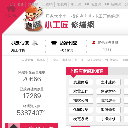
設計老爹
│
窩客幫
│
工程網
│
家事網
│
加工網
│
MIT製造網
│
MIT新聞網
│
居家大小事，找它有丿步-小工匠修繕網
我要估價
店家刊登
優先廣告會員
116
線上估價
申請會員
│
│
│
│
│
│
│
設計老爹
窩客幫
工程網
家事網
加工網
MIT製造網
MIT新聞網
清潔
全區店家服務項目
關鍵字在首頁組數
20666
房屋修繕
土木建築
已成功發案數量
水電工程
建築材料
17289
搬家公司
電器維修
總瀏覽人數
休閒娛樂
進修學習
53874071
弱電系統
手機維修