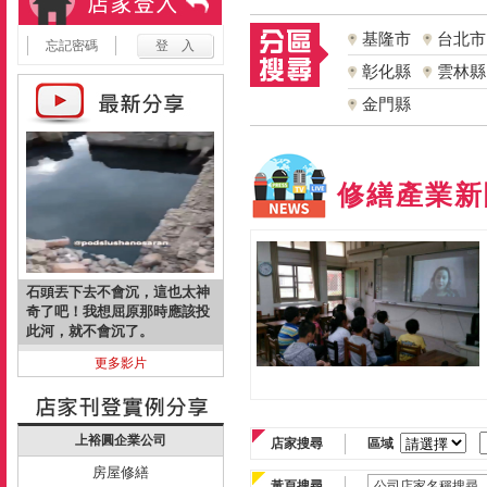
基隆市
台北市
忘記密碼
彰化縣
雲林縣
金門縣
修繕產業新
石頭丟下去不會沉，這也太神
奇了吧！我想屈原那時應該投
此河，就不會沉了。
更多影片
上裕圓企業公司
店家搜尋
區域
房屋修繕
黃頁搜尋