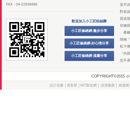
FAX：04-22936886
並不
對各
質或
歡迎加入小工匠粉絲團
切修
小工匠修繕網-撇步分享
、產
簡稱
小工匠修繕網-好心情分享
私下
『內
小工匠修繕網-溫馨分享
也不
COPYRIGHT©20
設計老爹
│
窩客幫
│
MIT製造網
│
清潔服務
│
維護網