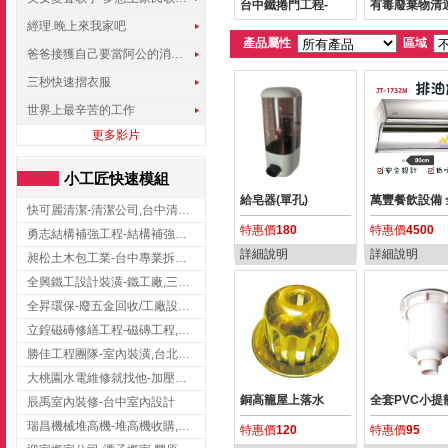
台中鐵捲門工程-
有毒廢棄物清
經理.晚上來我家吧
產品屬性
區域
爸爸接獲自己要當阿公的消息，反應史上最可愛!!!
三秒快速摺衣服
世界上最辛苦的工作
更多影片
小工匠快速模組
給皂器(單孔)
萬豐餐飲設備 
快可麗清潔-清潔公司,台中清潔公司,台中居家清潔
特惠價
180
特惠價
4500
勇志結構補強工程-結構補強工程 ,桃園結構補強工程,龍潭結構補強工程
詳細說明
詳細說明
昶松土木包工業-台中專業拆除工程/挖土機出租
全興鐵工設計裝潢-鐵工廠,三峽鐵工廠,台北鐵工廠
全昇環保-廢五金回收/工廠設備收購/機械設備回收/高價收購廠房設備
立鍠磁磚修繕工程-磁磚工程,磁磚修補,新竹磁磚工程
勝佳工程團隊-室內裝潢,台北房屋裝修,三重室內裝修
大桃園水電維修就找他-加壓馬達,抽水馬達,桃園水電行,中壢水電
銅高籠屋上落水
全套PVC小提
辰禹室內裝修-台中室內設計
瑞昌機械堆高機-堆高機收購,新北市堆高機,桃園堆高機
特惠價
120
特惠價
95