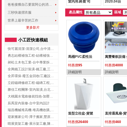
室內用.鈴鹿˙司
2020.04台
爸爸接獲自己要當阿公的消息，反應史上最可愛!!!
產品屬性
區域
三秒快速摺衣服
世界上最辛苦的工作
更多影片
小工匠快速模組
快可麗清潔-清潔公司,台中清潔公司,台中居家清潔
勇志結構補強工程-結構補強工程 ,桃園結構補強工程,龍潭結構補強工程
馬桶PVC柔性法
萬豐餐飲設備 
昶松土木包工業-台中專業拆除工程/挖土機出租
特惠價
95
特惠價
4000
全興鐵工設計裝潢-鐵工廠,三峽鐵工廠,台北鐵工廠
詳細說明
詳細說明
全昇環保-廢五金回收/工廠設備收購/機械設備回收/高價收購廠房設備
立鍠磁磚修繕工程-磁磚工程,磁磚修補,新竹磁磚工程
勝佳工程團隊-室內裝潢,台北房屋裝修,三重室內裝修
大桃園水電維修就找他-加壓馬達,抽水馬達,桃園水電行,中壢水電
辰禹室內裝修-台中室內設計
瑞昌機械堆高機-堆高機收購,新北市堆高機,桃園堆高機
造型立柱盆-貨號
直排通風扇-貨
迎家搬家公司-潭子搬家,豐原搬家,大雅搬家,大甲搬家,台中推薦搬家,台中搬家
特惠價
26400
特惠價
460
睛展貨架工廠-展示架工廠,陳列架,台中展示架工廠