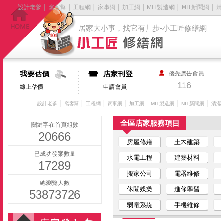
設計老爹
│
窩客幫
│
工程網
│
家事網
│
加工網
│
MIT製造網
│
MIT新聞網
│
居家大小事，找它有丿步-小工匠修繕網
我要估價
店家刊登
優先廣告會員
116
線上估價
申請會員
│
│
│
│
│
│
│
設計老爹
窩客幫
工程網
家事網
加工網
MIT製造網
MIT新聞網
清潔
全區店家服務項目
關鍵字在首頁組數
20666
房屋修繕
土木建築
已成功發案數量
水電工程
建築材料
17289
搬家公司
電器維修
總瀏覽人數
休閒娛樂
進修學習
53873726
弱電系統
手機維修