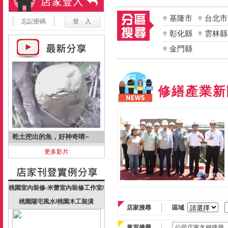
基隆市
台北市
忘記密碼
彰化縣
雲林縣
金門縣
修繕產業新
乾土挖出的魚，好神奇唷~
更多影片
桃園室內裝修-米蕾室內裝修工作室/
桃園陽宅風水/桃園木工裝潢
店家搜尋
區域
黃頁搜尋