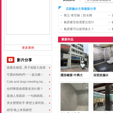
店家撇步文章最新分享
喬立-青空繪｜防水閘
氣密窗安裝需要注意什
氣密窗可以使用多久？
最新作品
更多實例
影片分享
烙賽在褲底...男子相親大崩潰
可愛的狗狗們~~！超治癒！
隱形鐵窗-中興大
浴室抓漏水
Cats and dogs meeting babies for the first time
你們畢業典禮要表演什麼？
最感人母親節 - 一句媽媽我愛你
美女變聲歌手-夢想土家民歌傳遍世界
經理.晚上來我家吧