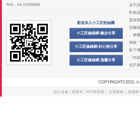
FAX：04-22936886
並不
對各
質或
歡迎加入小工匠粉絲團
切修
小工匠修繕網-撇步分享
、產
簡稱
小工匠修繕網-好心情分享
私下
『內
小工匠修繕網-溫馨分享
也不
COPYRIGHT©20
設計老爹
│
窩客幫
│
MIT製造網
│
清潔服務
│
維護網