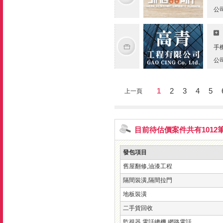
公
手
公
1
2
3
4
5
上一頁
目前待估價案件共有1012
發包項目
舊屋翻修,油漆工程
隔間裝潢,隔間拉門
地板裝潢
二手貨回收
監視器,電話總機,網路電話