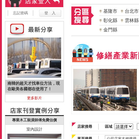
基隆市
台北市
忘記密碼
彰化縣
雲林縣
金門縣
修繕產業新
南韓的超天才找車位方法，現
在歐美各國都在使用了！
更多影片
專業木工裝潢師傅免費估價
店家搜尋
區域
室內設計
黃頁搜尋