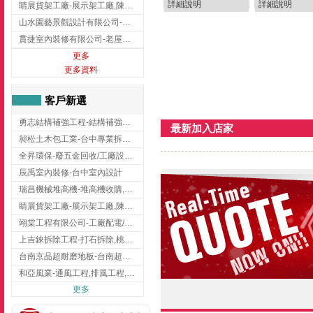
詳細說明
詳細說明
睛展貨架工廠-展示架工廠,陳列架,台中展示架工廠
山水園藝景觀設計有限公司-景觀工程,景觀設計,新竹園藝工程,新竹景觀設計
貫捷室內裝修有限公司-老屋翻新工程,台中老屋翻新工程,台中舊屋翻新
更多
更多資料
客戶新選
勇志結構補強工程-結構補強工程 ,桃園結構補強工程,龍潭結構補強工程
最新加入店家
昶松土木包工業-台中專業拆除工程/挖土機出租
全昇環保-廢五金回收/工廠設備收購/機械設備回收/高價收購廠房設備
辰禹室內裝修-台中室內設計
瑞昌機械堆高機-堆高機收購,新北市堆高機,桃園堆高機
睛展貨架工廠-展示架工廠,陳列架,台中展示架工廠
翊棠工程有限公司-工廠配電/高雄消防機電公司
上吉錸拆除工程-打石拆除,桃園打石拆除,桃園拆除工程
台南京品超耐磨地板-台南超耐磨地板
和亞風業-通風工程,排風工程,彰化通風工程,彰化排風工程
更多