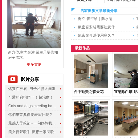
店家撇步文章最新分享
喬立-青空繪｜防水閘
氣密窗安裝需要注意什
氣密窗可以使用多久？
最新作品
新方位.室內裝潢 業主只要告知
房子需求、...
更多實例
影片分享
烙賽在褲底...男子相親大崩潰
台中勤美之森天花
宜蘭除白蟻-銡
可愛的狗狗們~~！超治癒！
Cats and dogs meeting babies for the first time
你們畢業典禮要表演什麼？
最感人母親節 - 一句媽媽我愛你
美女變聲歌手-夢想土家民歌傳遍世界