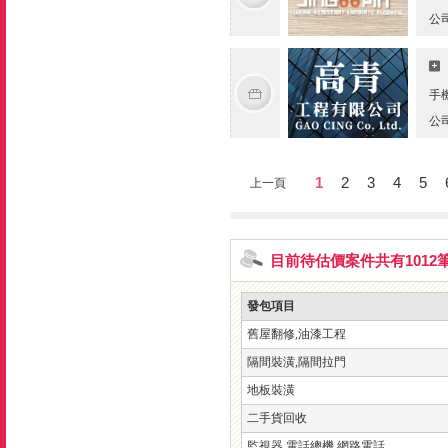
公
手
公
1
2
3
4
5
上一頁
目前待估價案件共有1012
發包項目
舊屋翻修,油漆工程
隔間裝潢,隔間拉門
地板裝潢
二手貨回收
監視器,電話總機,網路電話