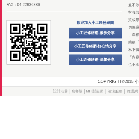
FAX：04-22936886
並不
對各
質或
歡迎加入小工匠粉絲團
切修
小工匠修繕網-撇步分享
、產
簡稱
小工匠修繕網-好心情分享
私下
『內
小工匠修繕網-溫馨分享
也不
COPYRIGHT©20
設計老爹
│
窩客幫
│
MIT製造網
│
清潔服務
│
維護網