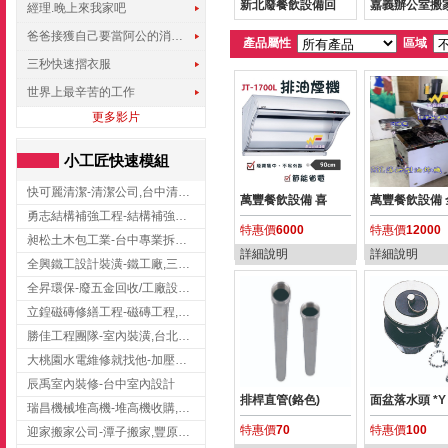
新北廢餐飲設備回
嘉義辦公室搬家
經理.晚上來我家吧
爸爸接獲自己要當阿公的消息，反應史上最可愛!!!
產品屬性
區域
三秒快速摺衣服
世界上最辛苦的工作
更多影片
小工匠快速模組
快可麗清潔-清潔公司,台中清潔公司,台中居家清潔
萬豐餐飲設備 喜
萬豐餐飲設備 
勇志結構補強工程-結構補強工程 ,桃園結構補強工程,龍潭結構補強工程
特惠價
6000
特惠價
12000
昶松土木包工業-台中專業拆除工程/挖土機出租
詳細說明
詳細說明
全興鐵工設計裝潢-鐵工廠,三峽鐵工廠,台北鐵工廠
全昇環保-廢五金回收/工廠設備收購/機械設備回收/高價收購廠房設備
立鍠磁磚修繕工程-磁磚工程,磁磚修補,新竹磁磚工程
勝佳工程團隊-室內裝潢,台北房屋裝修,三重室內裝修
大桃園水電維修就找他-加壓馬達,抽水馬達,桃園水電行,中壢水電
辰禹室內裝修-台中室內設計
排桿直管(鉻色)
面盆落水頭 *Y
瑞昌機械堆高機-堆高機收購,新北市堆高機,桃園堆高機
特惠價
70
特惠價
100
迎家搬家公司-潭子搬家,豐原搬家,大雅搬家,大甲搬家,台中推薦搬家,台中搬家