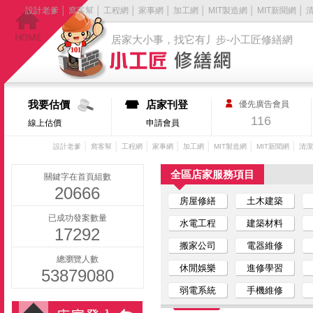
設計老爹
│
窩客幫
│
工程網
│
家事網
│
加工網
│
MIT製造網
│
MIT新聞網
│
居家大小事，找它有丿步-小工匠修繕網
我要估價
店家刊登
優先廣告會員
116
線上估價
申請會員
│
│
│
│
│
│
│
設計老爹
窩客幫
工程網
家事網
加工網
MIT製造網
MIT新聞網
清潔
全區店家服務項目
關鍵字在首頁組數
20666
房屋修繕
土木建築
已成功發案數量
水電工程
建築材料
17292
搬家公司
電器維修
總瀏覽人數
休閒娛樂
進修學習
53879080
弱電系統
手機維修