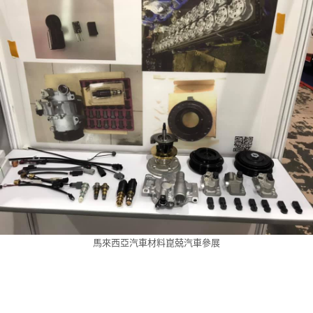
馬來西亞汽車材料崑兢汽車參展